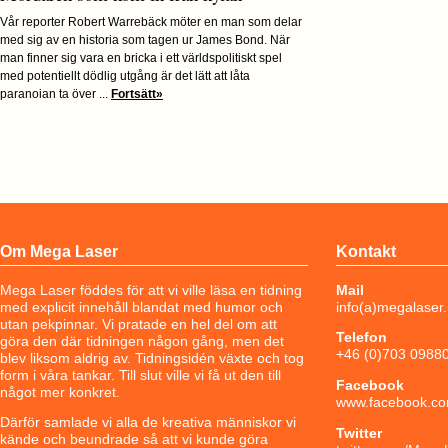
Vår reporter Robert Warrebäck möter en man som delar
med sig av en historia som tagen ur James Bond. När
man finner sig vara en bricka i ett världspolitiskt spel
med potentiellt dödlig utgång är det lätt att låta
paranoian ta över ...
Fortsätt»
Om Mega Laser
Kontakt
Mega Laser föddes för att vi ville läsa en tidning
Mail
med explicit innehåll blandat med humor och
info(a)megalaser
utan pekpinnar. Vi pratade en hel del om att
Telefon
göra den där tidningen någon gång, men det
+46 (0)703 0988
blev liksom aldrig av. Tidningsidén växte och tog
form i våra tankar. Till slut ville vi få ut den till
Facebook
något mer konkret.
www.facebook.co
Därför samlade vi alla de kreativa människor vi
Twitter
kände och beundrade så att vi kunde göra