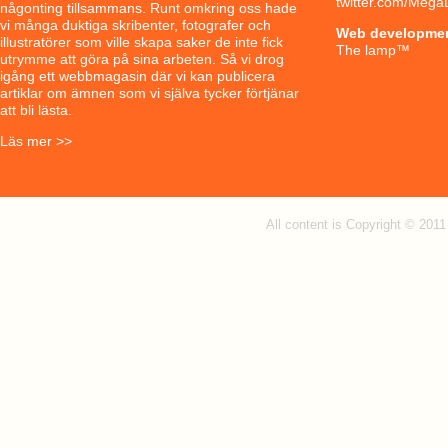
twitter.com/Mega
någonting tillsammans. Runt omkring oss hade
vi många duktiga skribenter, fotografer och
Web developme
illustratörer som ville skapa saker de inte fick
The lamp
™
utrymme att göra på sina arbeten. Så vi drog
igång ett webbmagasin där vi kan publicera
artiklar om ämnen som vi själva tycker förtjänar
att bli lästa.
Läs mer >>
All content is Copyright © 201