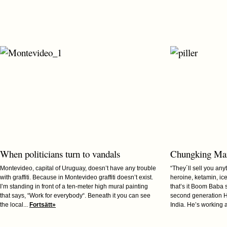
When politicians turn to vandals
Chungking Ma
Montevideo, capital of Uruguay, doesn’t have any trouble
“They´ll sell you an
with graffiti. Because in Montevideo graffiti doesn’t exist.
heroine, ketamin, ice
I’m standing in front of a ten-meter high mural painting
that’s it Boom Baba 
that says, “Work for everybody“. Beneath it you can see
second generation H
the local...
Fortsätt»
India. He’s working a