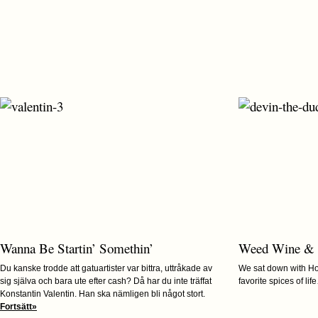
Wanna Be Startin’ Somethin’
Weed Wine &
Du kanske trodde att gatuartister var bittra, uttråkade av
We sat down with Hou
sig själva och bara ute efter cash? Då har du inte träffat
favorite spices of li
Konstantin Valentin. Han ska nämligen bli något stort.
Fortsätt»