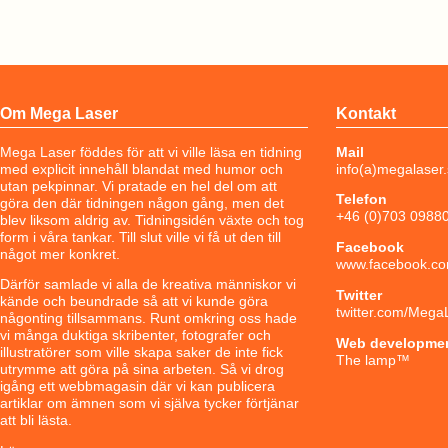
Om Mega Laser
Kontakt
Mega Laser föddes för att vi ville läsa en tidning
Mail
med explicit innehåll blandat med humor och
info(a)megalaser
utan pekpinnar. Vi pratade en hel del om att
Telefon
göra den där tidningen någon gång, men det
+46 (0)703 0988
blev liksom aldrig av. Tidningsidén växte och tog
form i våra tankar. Till slut ville vi få ut den till
Facebook
något mer konkret.
www.facebook.co
Därför samlade vi alla de kreativa människor vi
Twitter
kände och beundrade så att vi kunde göra
twitter.com/Mega
någonting tillsammans. Runt omkring oss hade
vi många duktiga skribenter, fotografer och
Web developme
illustratörer som ville skapa saker de inte fick
The lamp
™
utrymme att göra på sina arbeten. Så vi drog
igång ett webbmagasin där vi kan publicera
artiklar om ämnen som vi själva tycker förtjänar
att bli lästa.