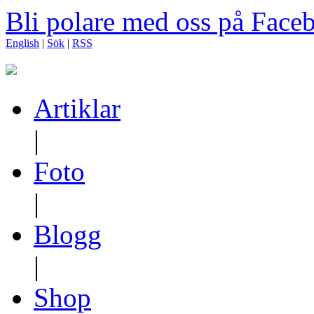
Bli polare med oss på Face
English
|
Sök
|
RSS
Artiklar
|
Foto
|
Blogg
|
Shop