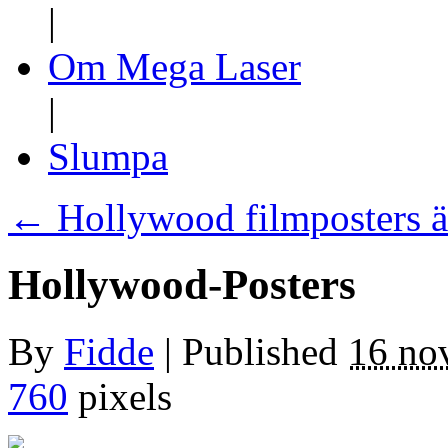
|
Om Mega Laser
|
Slumpa
←
Hollywood filmposters ä
Hollywood-Posters
By
Fidde
|
Published
16 no
760
pixels