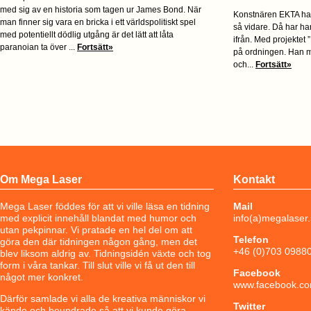
med sig av en historia som tagen ur James Bond. När
Konstnären EKTA har i
man finner sig vara en bricka i ett världspolitiskt spel
så vidare. Då har han
med potentiellt dödlig utgång är det lätt att låta
ifrån. Med projektet
paranoian ta över ...
Fortsätt»
på ordningen. Han må
och...
Fortsätt»
Om Mega Laser
Kontakt
Mega Laser föddes för att vi ville läsa en tidning
Mail
med explicit innehåll blandat med humor och
info(a)megalaser
utan pekpinnar. Vi pratade en hel del om att
Telefon
göra den där tidningen någon gång, men det
+46 (0)703 0988
blev liksom aldrig av. Tidningsidén växte och tog
form i våra tankar. Till slut ville vi få ut den till
Facebook
något mer konkret.
www.facebook.co
Därför samlade vi alla de kreativa människor vi
Twitter
kände och beundrade så att vi kunde göra