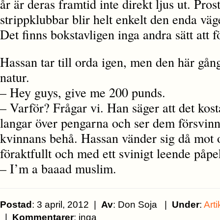
år är deras framtid inte direkt ljus ut. Pros
strippklubbar blir helt enkelt den enda väge
Det finns bokstavligen inga andra sätt att f
Hassan tar till orda igen, men den här gå
natur.
– Hey guys, give me 200 punds.
– Varför? Frågar vi. Han säger att det kosta
langar över pengarna och ser dem försvinn
kvinnans behå. Hassan vänder sig då mot o
föraktfullt och med ett svinigt leende påp
– I’m a baaad muslim.
Postad
: 3 april, 2012 |
Av
: Don Soja |
Under
:
Arti
|
Kommentarer
: inga