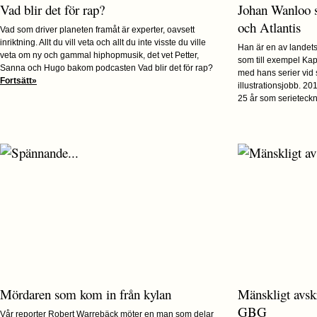
Vad blir det för rap?
Johan Wanloo 
och Atlantis
Vad som driver planeten framåt är experter, oavsett
inriktning. Allt du vill veta och allt du inte visste du ville
Han är en av landets 
veta om ny och gammal hiphopmusik, det vet Petter,
som till exempel Kap
Sanna och Hugo bakom podcasten Vad blir det för rap?
med hans serier vid
Fortsätt»
illustrationsjobb. 2
25 år som serieteckna
Mördaren som kom in från kylan
Mänskligt avskr
GBG
Vår reporter Robert Warrebäck möter en man som delar