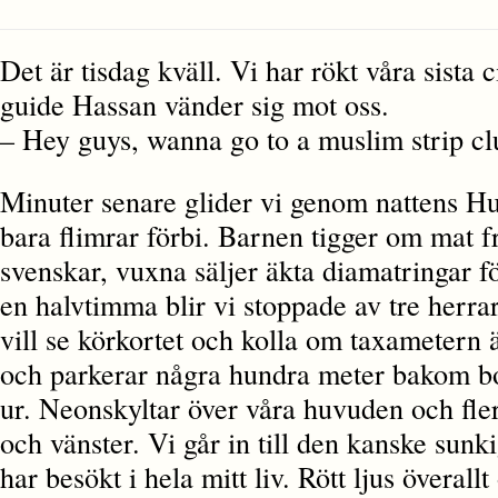
Det är tisdag kväll. Vi har rökt våra sista c
guide Hassan vänder sig mot oss.
– Hey guys, wanna go to a muslim strip c
Minuter senare glider vi genom nattens Hu
bara flimrar förbi. Barnen tigger om mat
svenskar, vuxna säljer äkta diamatringar fö
en halvtimma blir vi stoppade av tre herra
vill se körkortet och kolla om taxametern ä
och parkerar några hundra meter bakom b
ur. Neonskyltar över våra huvuden och fler
och vänster. Vi går in till den kanske sunk
har besökt i hela mitt liv. Rött ljus överall