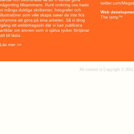
twitter.com/Mega
någonting tillsammans. Runt omkring oss hade
vi många duktiga skribenter, fotografer och
Web developme
illustratörer som ville skapa saker de inte fick
The lamp
™
utrymme att göra på sina arbeten. Så vi drog
igång ett webbmagasin där vi kan publicera
artiklar om ämnen som vi själva tycker förtjänar
att bli lästa.
Läs mer >>
All content is Copyright © 201