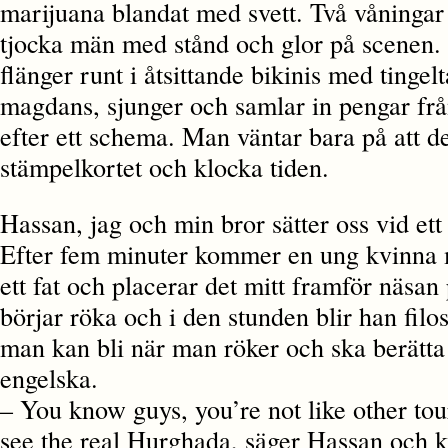
marijuana blandat med svett. Två våningar 
tjocka män med stånd och glor på scenen.
flänger runt i åtsittande bikinis med tinge
magdans, sjunger och samlar in pengar fr
efter ett schema. Man väntar bara på att d
stämpelkortet och klocka tiden.
Hassan, jag och min bror sätter oss vid ett
Efter fem minuter kommer en ung kvinna m
ett fat och placerar det mitt framför näsan
börjar röka och i den stunden blir han filos
man kan bli när man röker och ska berätta
engelska.
– You know guys, you’re not like other tou
see the real Hurghada, säger Hassan och k