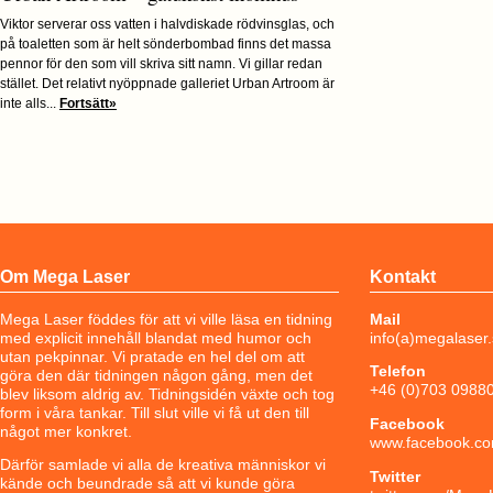
Viktor serverar oss vatten i halvdiskade rödvinsglas, och
på toaletten som är helt sönderbombad finns det massa
pennor för den som vill skriva sitt namn. Vi gillar redan
stället. Det relativt nyöppnade galleriet Urban Artroom är
inte alls...
Fortsätt»
Om Mega Laser
Kontakt
Mega Laser föddes för att vi ville läsa en tidning
Mail
med explicit innehåll blandat med humor och
info(a)megalaser
utan pekpinnar. Vi pratade en hel del om att
Telefon
göra den där tidningen någon gång, men det
+46 (0)703 0988
blev liksom aldrig av. Tidningsidén växte och tog
form i våra tankar. Till slut ville vi få ut den till
Facebook
något mer konkret.
www.facebook.co
Därför samlade vi alla de kreativa människor vi
Twitter
kände och beundrade så att vi kunde göra