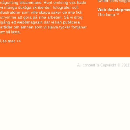
twitter.com/Mega
någonting tillsammans. Runt omkring oss hade
vi många duktiga skribenter, fotografer och
Web developme
illustratörer som ville skapa saker de inte fick
The lamp
™
utrymme att göra på sina arbeten. Så vi drog
igång ett webbmagasin där vi kan publicera
artiklar om ämnen som vi själva tycker förtjänar
att bli lästa.
Läs mer >>
All content is Copyright © 201