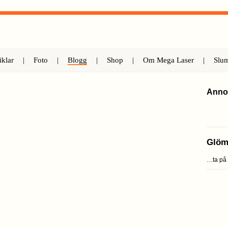
iklar
|
Foto
|
Blogg
|
Shop
|
Om Mega Laser
|
Slu
Anno
Glöm
…ta på 