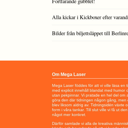
Fortfarande gubbfet!
Alla kickar i Kickboxer efter varand
Bilder från biljettsläppet till Berli
Om Mega Laser
Mega Laser föddes för att vi ville läsa en t
med explicit innehåll blandat med humor 
utan pekpinnar. Vi pratade en hel del om a
göra den där tidningen någon gång, men 
blev liksom aldrig av. Tidningsidén växte 
form i våra tankar. Till slut ville vi få ut den t
något mer konkret.
Därför samlade vi alla de kreativa människ