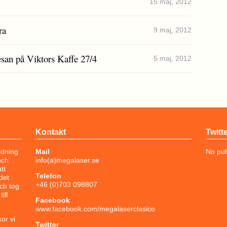
15 maj, 2012
ra
9 maj, 2012
nresan på Viktors Kaffe 27/4
5 maj, 2012
Kontakt
Twitt
idning
Mail
No pub
och
info(a)megalaser.se
tt
Telefon
det
+46 (0)703 098807
och tog
ill
Facebook
www.facebook.com/megalaserclasico
or vi
Twitter