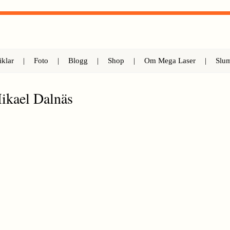
iklar
|
Foto
|
Blogg
|
Shop
|
Om Mega Laser
|
Slu
Mikael Dalnäs