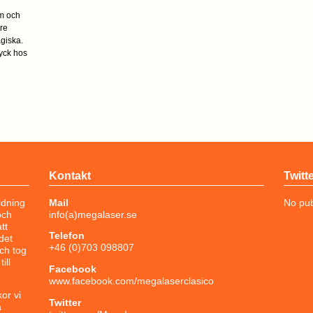
öm och
re
agiska.
ryck hos
Kontakt
Twitt
idning
Mail
No pub
och
info(a)megalaser.se
tt
Telefon
det
+46 (0)703 098807
och tog
ill
Facebook
www.facebook.com/megalaserclasico
or vi
Twitter
a