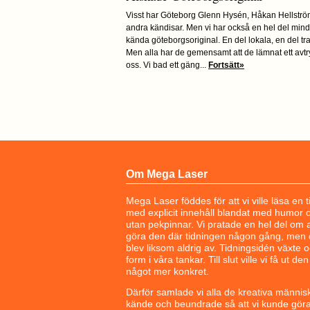
Visst har Göteborg Glenn Hysén, Håkan Hellstr
andra kändisar. Men vi har också en hel del mind
kända göteborgsoriginal. En del lokala, en del tr
Men alla har de gemensamt att de lämnat ett avt
oss. Vi bad ett gäng...
Fortsätt»
Om Mega Laser
Mega Laser föddes för att vi ville läsa en t
med explicit innehåll blandat med humor 
utan pekpinnar. Vi pratade en hel del om a
göra den där tidningen någon gång, men 
blev liksom aldrig av. Tidningsidén växte 
form i våra tankar. Till slut ville vi få ut den t
något mer konkret.
Därför samlade vi alla de kreativa människ
kände och beundrade så att vi kunde gör