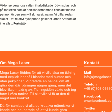
Viktor serverar oss vatten i halvdiskade rödvinsglas, och
på toaletten som är helt sönderbombad finns det massa
pennor för den som vill skriva sitt namn. Vi gillar redan
stället. Det relativt nyöppnade galleriet Urban Artroom är
inte alls...
Fortsätt»
Om Mega Laser
Kontakt
Mega Laser föddes för att vi ville läsa en tidning
Mail
med explicit innehåll blandat med humor och
info(a)megalaser
utan pekpinnar. Vi pratade en hel del om att
Telefon
göra den där tidningen någon gång, men det
+46 (0)703 0988
blev liksom aldrig av. Tidningsidén växte och tog
form i våra tankar. Till slut ville vi få ut den till
Facebook
något mer konkret.
www.facebook.co
Därför samlade vi alla de kreativa människor vi
Twitter
kände och beundrade så att vi kunde göra