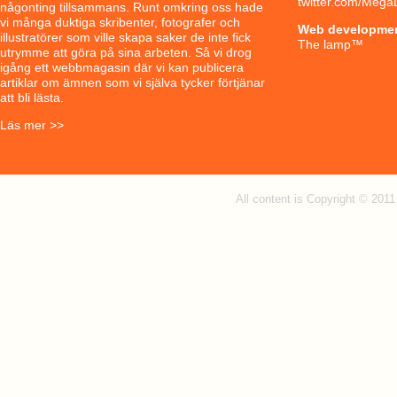
twitter.com/Mega
någonting tillsammans. Runt omkring oss hade
vi många duktiga skribenter, fotografer och
Web developme
illustratörer som ville skapa saker de inte fick
The lamp
™
utrymme att göra på sina arbeten. Så vi drog
igång ett webbmagasin där vi kan publicera
artiklar om ämnen som vi själva tycker förtjänar
att bli lästa.
Läs mer >>
All content is Copyright © 201