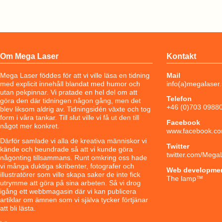
Om Mega Laser
Kontakt
Mega Laser föddes för att vi ville läsa en tidning
Mail
med explicit innehåll blandat med humor och
info(a)megalaser
utan pekpinnar. Vi pratade en hel del om att
Telefon
göra den där tidningen någon gång, men det
+46 (0)703 0988
blev liksom aldrig av. Tidningsidén växte och tog
form i våra tankar. Till slut ville vi få ut den till
Facebook
något mer konkret.
www.facebook.co
Därför samlade vi alla de kreativa människor vi
Twitter
kände och beundrade så att vi kunde göra
twitter.com/Mega
någonting tillsammans. Runt omkring oss hade
vi många duktiga skribenter, fotografer och
Web developme
illustratörer som ville skapa saker de inte fick
The lamp
™
utrymme att göra på sina arbeten. Så vi drog
igång ett webbmagasin där vi kan publicera
artiklar om ämnen som vi själva tycker förtjänar
att bli lästa.