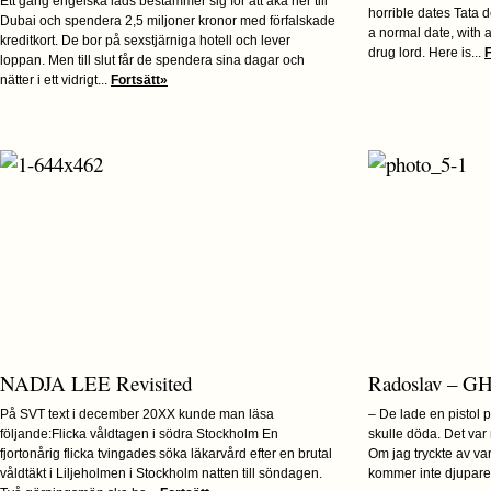
Ett gäng engelska lads bestämmer sig för att åka ner till
horrible dates Tata 
Dubai och spendera 2,5 miljoner kronor med förfalskade
a normal date, with 
kreditkort. De bor på sexstjärniga hotell och lever
drug lord. Here is...
F
loppan. Men till slut får de spendera sina dagar och
nätter i ett vidrigt...
Fortsätt»
NADJA LEE Revisited
Radoslav – GH
På SVT text i december 20XX kunde man läsa
– De lade en pistol 
följande:Flicka våldtagen i södra Stockholm En
skulle döda. Det var 
fjortonårig flicka tvingades söka läkarvård efter en brutal
Om jag tryckte av va
våldtäkt i Liljeholmen i Stockholm natten till söndagen.
kommer inte djupare