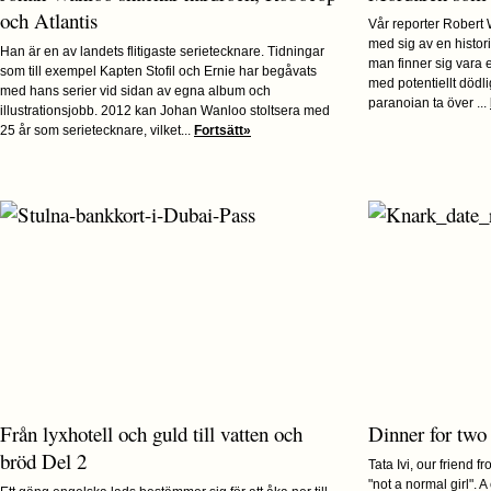
och Atlantis
Vår reporter Robert
med sig av en histo
Han är en av landets flitigaste serietecknare. Tidningar
man finner sig vara en
som till exempel Kapten Stofil och Ernie har begåvats
med potentiellt dödlig
med hans serier vid sidan av egna album och
paranoian ta över ...
illustrationsjobb. 2012 kan Johan Wanloo stoltsera med
25 år som serietecknare, vilket...
Fortsätt»
Från lyxhotell och guld till vatten och
Dinner for two 
bröd Del 2
Tata Ivi, our friend 
"not a normal girl". 