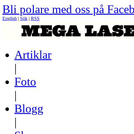
Bli polare med oss på Face
English
|
Sök
|
RSS
Artiklar
|
Foto
|
Blogg
|