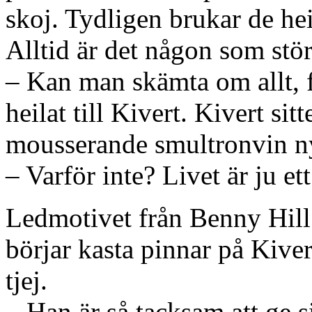
skoj. Tydligen brukar de heil
Alltid är det någon som stör
– Kan man skämta om allt, f
heilat till Kivert. Kivert sit
mousserande smultronvin ny
– Varför inte? Livet är ju et
Ledmotivet från Benny Hill
börjar kasta pinnar på Kiver
tjej.
– Han är så tacksam att ge si