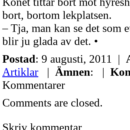
Könet tittar bort mot hyres
bort, bortom lekplatsen.
– Tja, man kan se det som et
blir ju glada av det. •
Postad
: 9 augusti, 2011 |
Artiklar
|
Ämnen
: |
Kom
Kommentarer
Comments are closed.
Skriv kommentar