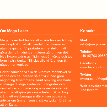
Om Mega Laser
Kontakt
Mega Laser föddes för att vi ville läsa en tidning
Mail
med explicit innehåll blandat med humor och
info(a)megalaser
utan pekpinnar. Vi pratade en hel del om att
Telefon
göra den där tidningen någon gång, men det
+46 (0)703 0988
blev liksom aldrig av. Tidningsidén växte och tog
form i våra tankar. Till slut ville vi få ut den till
Facebook
något mer konkret.
www.facebook.co
Därför samlade vi alla de kreativa människor vi
Twitter
kände och beundrade så att vi kunde göra
twitter.com/Mega
någonting tillsammans. Runt omkring oss hade
vi många duktiga skribenter, fotografer och
Web developme
illustratörer som ville skapa saker de inte fick
The lamp
™
utrymme att göra på sina arbeten. Så vi drog
igång ett webbmagasin där vi kan publicera
artiklar om ämnen som vi själva tycker förtjänar
att bli lästa.