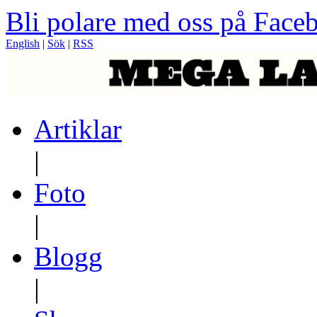
Bli polare med oss på Face
English
|
Sök
|
RSS
Artiklar
|
Foto
|
Blogg
|