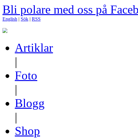
Bli polare med oss på Face
English
|
Sök
|
RSS
Artiklar
|
Foto
|
Blogg
|
Shop