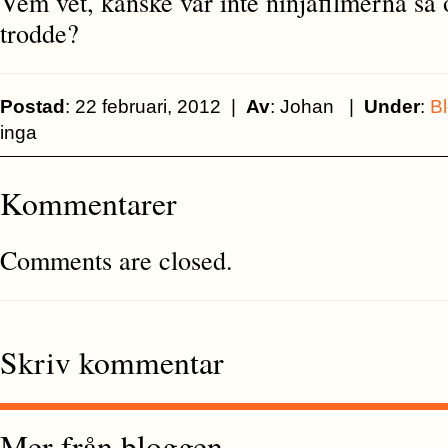
Vem vet, kanske var inte ninjafilmerna så
trodde?
Postad
: 22 februari, 2012 |
Av
: Johan |
Under
:
B
inga
Kommentarer
Comments are closed.
Skriv kommentar
Mer från bloggen