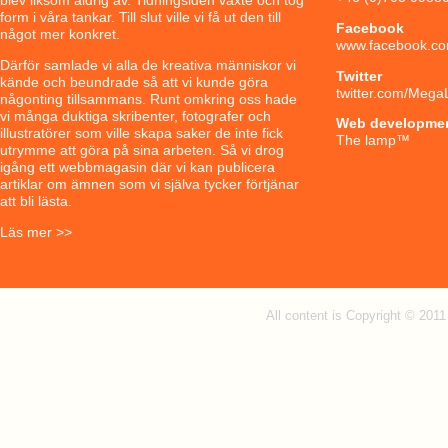
form i våra tankar. Till slut ville vi få ut den till
Facebook
något mer konkret.
www.facebook.co
Därför samlade vi alla de kreativa människor vi
Twitter
kände och beundrade så att vi kunde göra
twitter.com/Mega
någonting tillsammans. Runt omkring oss hade
vi många duktiga skribenter, fotografer och
Web developme
illustratörer som ville skapa saker de inte fick
The lamp
™
utrymme att göra på sina arbeten. Så vi drog
igång ett webbmagasin där vi kan publicera
artiklar om ämnen som vi själva tycker förtjänar
att bli lästa.
Läs mer >>
All content is Copyright © 201