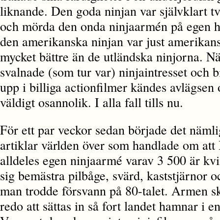
liknande. Den goda ninjan var självklart t
och mörda den onda ninjaarmén på egen h
den amerikanska ninjan var just amerikan
mycket bättre än de utländska ninjorna. N
svalnade (som tur var) ninjaintresset och
upp i billiga actionfilmer kändes avlägsen 
väldigt osannolik. I alla fall tills nu.
För ett par veckor sedan började det näml
artiklar världen över som handlade om att 
alldeles egen ninjaarmé varav 3 500 är kv
sig bemästra pilbåge, svärd, kaststjärnor 
man trodde försvann på 80-talet. Armen sk
redo att sättas in så fort landet hamnar i e