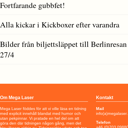
Fortfarande gubbfet!
Alla kickar i Kickboxer efter varandra
Bilder från biljettsläppet till Berlinresa
27/4
Om Mega Laser
Kontakt
Mega Laser föddes för att vi ville läsa en tidning
Mail
med explicit innehåll blandat med humor och
info(a)megalaser
utan pekpinnar. Vi pratade en hel del om att
Telefon
göra den där tidningen någon gång, men det
+46 (0)703 0988
blev liksom aldrig av. Tidningsidén växte och tog